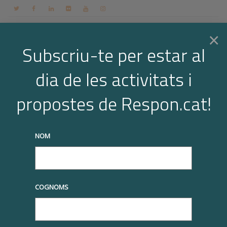
Contacte
Espai membres
Login
CA
×
Subscriu-te per estar al
dia de les activitats i
Togg
logo-AP-Vallcarca
propostes de Respon.cat!
Home
Empreses membres
logo-AP-Vallcarca
navi
truqueu-nos al
+34 93 677 1000
info@respon.cat
NOM
07/03/2018
COGNOMS
Previous Image
Next Image