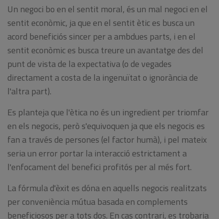
Un
negoci
bo en el
sentit
moral
,
és un mal
negoci
en el
sentit
econòmic
,
ja
que en el sentit
ètic
es busca un
acord
beneficiós
sincer
per a ambdues
parts
,
i
en el
sentit
econòmic
es busca
treure
un avantatge
des del
punt
de vista de la
expectativa
(
o
de vegades
directament
a costa de la
ingenuïtat
o
ignorància
de
l'altra part
).
Es
planteja que
l'ètica
no
és
un ingredient
per
triomfar
en els negocis
,
però
s'equivoquen
ja
que els
negocis
es
fan
a
través de persones
(
el factor
humà
),
i
pel mateix
seria
un error
portar la
interacció
estrictament
a
l'enfocament
del benefici
profitós
per al més
fort
.
La fórmula
d'èxit
es dóna en
aquells negocis
realitzats
per conveniència
mútua
basada
en complements
beneficiosos
per a tots dos
.
En cas contrari
,
es trobaria