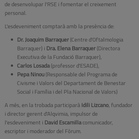
de desenvolupar l'RSE i fomentar el creixement
personal.
L'esdeveniment c
omptarà
amb
la presència de:
Dr.
Joaquim
Barraquer
(
Centre
d'Oftalmologia
Barraquer
)
i
Dra
.
Elena
Barraquer
(
Directora
Executiva de la
Fundació
Barraquer
),
Carlos Losada
(
professor
d'ESADE
),
Pepa
Ninou
(
Responsable del
Programa
de
Civisme
i
Valors del
Departament
de Benestar
Social
i
Família
i
del
Pla
Nacional
de
Valors
)
A més, en
la trobada
participarà
Idili
Lizcano
,
fundador
i
director gerent
d'Alqvimia
,
impulsor de
l'esdeveniment
i
David
Escamilla
comunicador
,
escriptor
i
moderador
del Fòrum
.