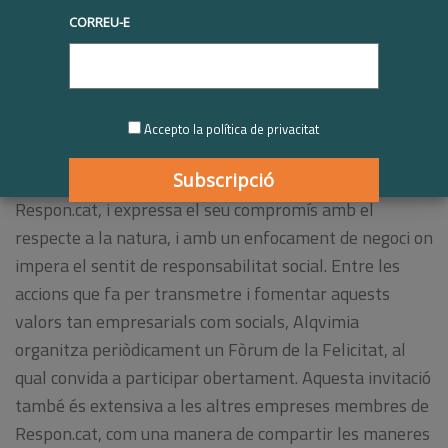
Felicitat
tindrà lloc
el proper 20
CORREU-E
de novembre a Barcelona.
D
estacats
exponents
compartiran les seves
experiències
amb el lema
"
Ètica,
Empresa
i
Accepto la política de privacitat
Societat
:
valors
en acció
"
Alqvimia és una de les empreses membre de
Respon.cat, i expressa el seu compromís amb el
respecte a la natura, i amb un enfocament de negoci on
impera el sentit de responsabilitat social. Entre les
accions que fa per transmetre i fomentar aquests
valors tan empresarials com socials, Alqvimia
organitza periòdicament un Fòrum de la Felicitat, al
qual convida a participar obertament. Aquesta invitació
també és extensiva a les altres empreses membres de
Respon.cat, com una manera de compartir les maneres