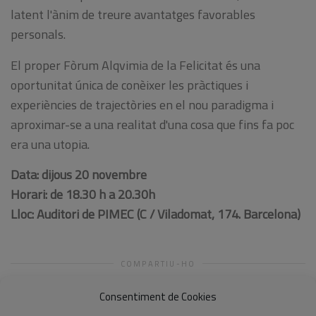
latent
l'ànim
de
treure
avantatges
favorables
personals
.
El proper
Fòrum
Alqvimia
de la Felicitat
és una
oportunitat
única de conèixer
les
pràctiques
i
experiències
de trajectòries
en el nou
paradigma
i
aproximar-se a
una realitat
d'una cosa
que fins
fa poc
era una
utopia
.
Data
:
dijous 20 novembre
Horari: de
18.30
h
a 20.30h
Lloc
:
Auditori de
PIMEC
(
C
/
Viladomat
,
174.
Barcelona
)
COMPARTIU-HO
Consentiment de Cookies