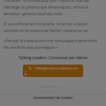
Treballen la comunicació com l’habilitat clau del
lideratge: la palanca que alinea equips, activa el
benestar i genera resultats reals.
El seu enfocament és pràctic i orientat a canvis
concrets en la manera de liderar i relacionar-se.
«Perquè la manera com ens comuniquem determina
els resultats que aconseguim.»
Talking Leaders · Comunicar per liderar
talkingleadersacademy.com
COMPARTIU-HO
Consentiment de Cookies