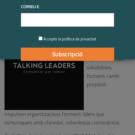
Contents de poder donar la benvinguda a una nova
CORREU-E
empresa membre de Respon.cat: TALKING LEADERS
ACADEMY.
A Talking Leaders
Accepto la política de privacitat
contribueixen a fer
de les empreses
espais de treball
saludables,
humans i amb
propòsit.
Impulsen organitzacions formant líders que
comuniquen amb claredat, coherència i consciència.