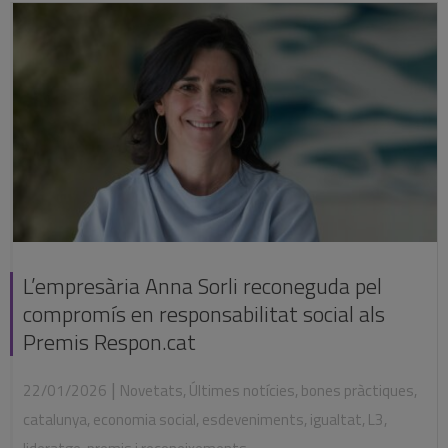
L’empresària Anna Sorli reconeguda pel
compromís en responsabilitat social als
Premis Respon.cat
|
22/01/2026
Novetats
,
Últimes notícies
,
bones pràctiques
,
catalunya
,
economia social
,
esdeveniments
,
igualtat
,
L3
,