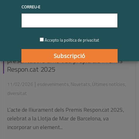
CORREU-E
Accepto la política de privacitat
Quan la inclusió també puja a l’escenari:
presentadors amb veu pròpia als Premis
Respon.cat 2025
|
11/02/2026
esdeveniments
,
Novetats
,
Últimes notícies
,
diversitat
L’acte de lliurament dels Premis Respon.cat 2025,
celebrat a la Llotja de Mar de Barcelona, va
incorporar un element...