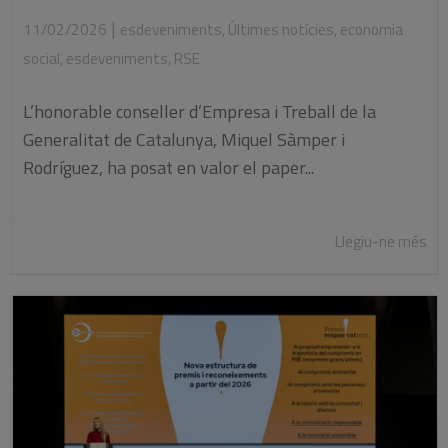
|
11/02/2026
esdeveniments
,
Últimes notícies
,
economia
social
,
esdeveniments
,
RSE
L’honorable conseller d’Empresa i Treball de la
Generalitat de Catalunya, Miquel Sàmper i
Rodríguez, ha posat en valor el paper...
Llegiu-ne més