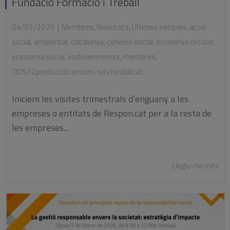
Fundació Formació i Treball
|
04/02/2026
Membres
,
Novetats
,
Últimes notícies
,
acció
social
,
ambiental
,
catalunya
,
cohesió social
,
economia circular
,
economia social
,
esdeveniments
,
membres
,
ODS12produccióconsum
,
sostenibilitat
Iniciem les visites trimestrals d’enguany a les
empreses o entitats de Respon.cat per a la resta de
les empreses...
Llegiu-ne més