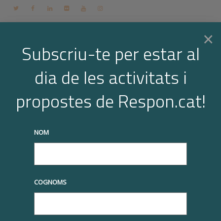
Contacte
Espai membres
Login
CA
×
Subscriu-te per estar al
dia de les activitats i
Togg
Blog
propostes de Respon.cat!
Home
Page 5
truqueu-nos al
+34 93 677 1000
info@respon.cat
navi
NOM
COGNOMS