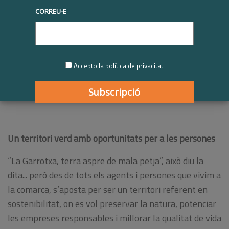
CORREU-E
Patrícia Anglada Núria Paricio
Tècnica en desenvolupament local DinàmiG
Accepto la política de privacitat
Un territori verd amb oportunitats per a les persones
“La Garrotxa, terra aspre de mala petja”, això diu la
dita... però des de tots els agents i persones que vivim a
la comarca, s’aposta per ser un territori referent en
sostenibilitat, on es vol preservar la natura, potenciar
les empreses responsables i millorar la qualitat de vida