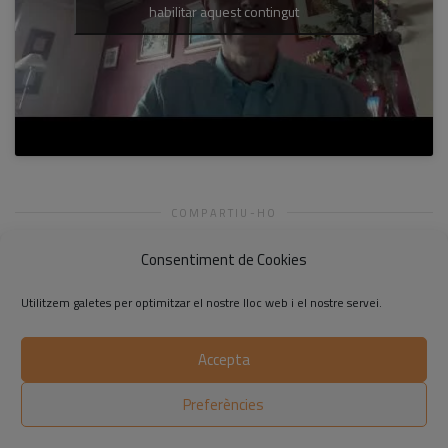
habilitar aquest contingut
COMPARTIU-HO
Consentiment de Cookies
Utilitzem galetes per optimitzar el nostre lloc web i el nostre servei.
Accepta
©2014-2026 Respon.cat
Preferències
Avís legal
|
Política de privadesa
|
Política de cookies