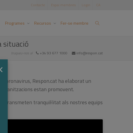
Contacte
Espai membres
Login
CA
Programes
Recursos
Fer-se membre
 situació
truqueu-nos al
+34 93 677 1000
info@respon.cat
×
 coronavirus, Respon.cat ha elaborat un
s organitzacions estan promovent.
, transmeten tranquil·litat als nostres equips