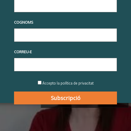
COGNOMS
CORREU-E
Accepto la política de privacitat
Feu clic per acceptar cookies de màrqueting i
habilitar aquest contingut