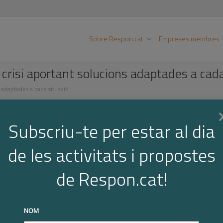
Sobre Respon.cat
Empreses membres
 crisi aportant solucions adaptades a cada
s adaptades a cada situació
Subscriu-te per estar al dia
com responen les empreses compromeses davant la crisi del
de les activitats i propostes
es, bones pràctiques, crides o altres iniciatives que algune
isi provocada per la COVID-19 amb coherència, transparència
de Respon.cat!
olucions adequades a cada situació.
NOM