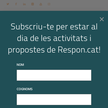
Contacte
Espai membres
Login
CA
×
Subscriu-te per estar al
dia de les activitats i
Togg
Arxiu per a l'etiqueta: notes
propostes de Respon.cat!
Home
notes
truqueu-nos al
+34 93 677 1000
info@respon.cat
navi
NOM
COGNOMS