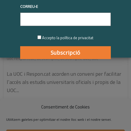
CORREU-E
Descompte per matricular-se a la UOC per
als professionals de les empreses membres
de Respon.cat
Accepto la política de privacitat
|
18/03/2024
Membres
,
Novetats
,
Últimes notícies
,
conveni
uoc respon.cat
,
descompte
,
descompte uoc
,
uoc
La UOC i Respon.cat acorden un conveni per facilitar
l’accés als estudis universitaris oficials i propis de la
UOC...
Consentiment de Cookies
Llegiu-ne més
Utilitzem galetes per optimitzar el nostre lloc web i el nostre servei.