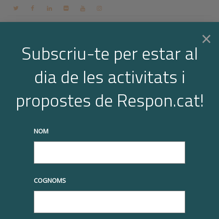
Contacte
Espai membres
Login
CA
×
Subscriu-te per estar al
dia de les activitats i
Togg
Arxiu per a l'etiqueta: descompte
propostes de Respon.cat!
Home
descompte
navi
truqueu-nos al
+34 93 677 1000
info@respon.cat
NOM
COGNOMS