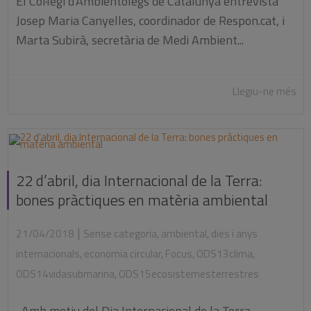
El Col·legi d'Ambientòlegs de Catalunya entrevista
Josep Maria Canyelles, coordinador de Respon.cat, i
Marta Subirà, secretària de Medi Ambient...
Llegiu-ne més
22 d’abril, dia Internacional de la Terra:
bones pràctiques en matèria ambiental
|
21/04/2018
Sense categoria
,
ambiental
,
dies i anys
internacionals
,
economia circular
,
Focus
,
ODS13clima
,
ODS14vidasubmarina
,
ODS15ecosistemesterrestres
Amb motiu del Dia Internacional de la Terra,