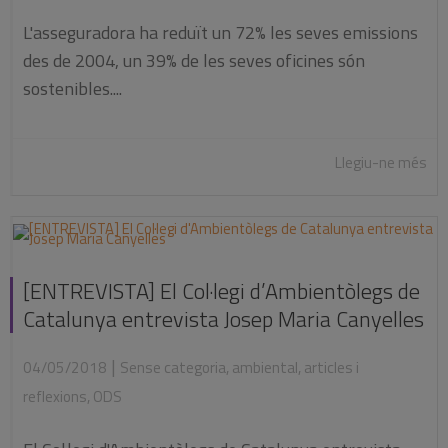
L'asseguradora ha reduït un 72% les seves emissions
des de 2004, un 39% de les seves oficines són
sostenibles....
Llegiu-ne més
[ENTREVISTA] El Col·legi d’Ambientòlegs de
Catalunya entrevista Josep Maria Canyelles
|
04/05/2018
Sense categoria
,
ambiental
,
articles i
reflexions
,
ODS