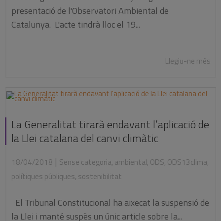
presentació de l'Observatori Ambiental de
Catalunya. L'acte tindrà lloc el 19...
Llegiu-ne més
La Generalitat tirarà endavant l’aplicació de
la Llei catalana del canvi climàtic
|
18/04/2018
Sense categoria
,
ambiental
,
ODS
,
ODS13clima
,
polítiques públiques
,
sostenibilitat
El Tribunal Constitucional ha aixecat la suspensió de
la Llei i manté suspès un únic article sobre la...