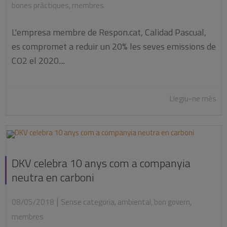
bones pràctiques
,
membres
L'empresa membre de Respon.cat, Calidad Pascual,
es compromet a reduir un 20% les seves emissions de
CO2 el 2020....
Llegiu-ne més
DKV celebra 10 anys com a companyia
neutra en carboni
|
08/05/2018
Sense categoria
,
ambiental
,
bon govern
,
membres