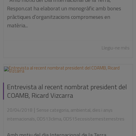
Respon.cat ha elaborat un monogràfic amb bones
pràctiques d’organitzacions compromeses en
matèria...
Llegiu-ne més
Entrevista al recent nombrat president del
COAMB, Ricard Vizcarra
|
20/04/2018
Sense categoria
,
ambiental
,
dies i anys
internacionals
,
ODS13clima
,
ODS15ecosistemesterrestres
Amb motiu del dia Internacional de la Terra,