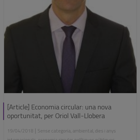
[Article] Economia circular: una nova
oportunitat, per Oriol Vall-Llobera
|
19/04/2018
Sense categoria
,
ambiental
,
dies i anys
internacionals
,
economia circular
,
polítiques públiques