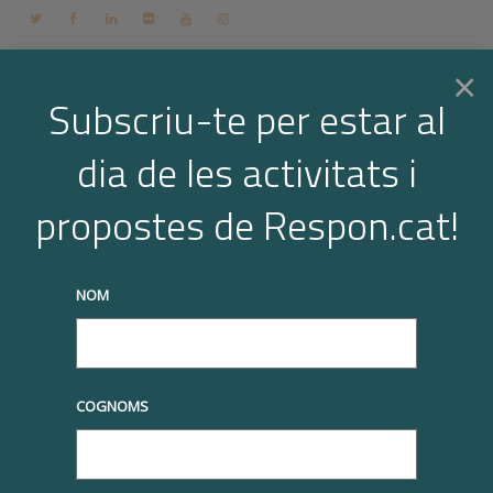
Contacte
Espai membres
Login
CA
×
Subscriu-te per estar al
dia de les activitats i
Togg
Arxiu per a l'etiqueta: ambiental
propostes de Respon.cat!
Home
ambiental
Page 4
navi
truqueu-nos al
+34 93 677 1000
info@respon.cat
NOM
COGNOMS