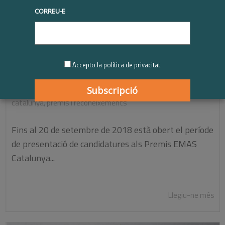
CORREU-E
Oberta la convocatòria dels Premis EMAS
Catalunya 2018
Accepto la política de privacitat
|
03/09/2018
Sense categoria
,
Últimes notícies
,
ambiental
,
catalunya
,
premis i reconeixements
Fins al 20 de setembre de 2018 està obert el període
de presentació de candidatures als Premis EMAS
Catalunya...
Llegiu-ne més