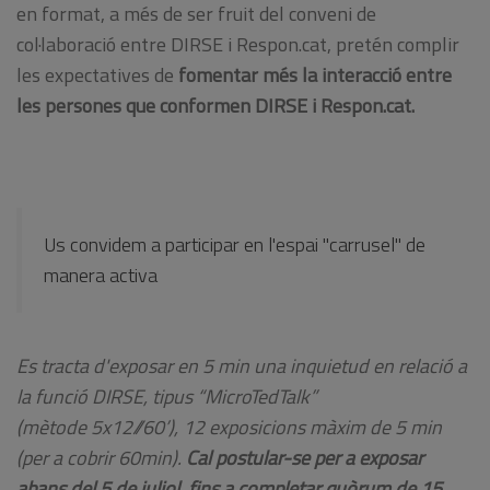
en format, a més de ser fruit del conveni de
col·laboració entre DIRSE i Respon.cat, pretén complir
les expectatives de
fomentar més la interacció entre
les persones que conformen DIRSE i Respon.cat.
Us convidem a participar en l'espai "carrusel" de
manera activa
Es tracta d'exposar en 5 min una inquietud en relació a
la funció DIRSE, tipus “MicroTedTalk”
(mètode 5x12//60’), 12 exposicions màxim de 5 min
(per a cobrir 60min).
Cal postular-se per a exposar
abans del 5 de juliol, fins a completar quòrum de 15