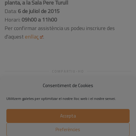
planta, a la Sala Pere Turull
Data:
6 de juliol de 2015
Horari:
09h00 a 11h00
Per confirmar assistència us podeu inscriure des
d'aquest
enllaç
.
COMPARTIU-HO
Consentiment de Cookies
Utilitzem galetes per optimitzar el nostre lloc web i el nostre servei.
Accepta
©2014-2026 Respon.cat
Preferències