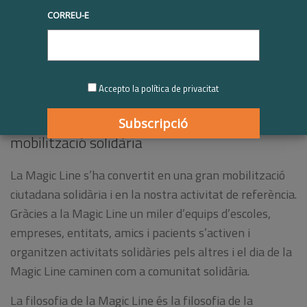
CORREU-E
Accepto la política de privacitat
Obra Social St Joan de Déu: Magic Line,
mobilització solidària
La Magic Line s’ha convertit en una gran mobilització
ciutadana solidària i en la nostra activitat de referència.
Gràcies a la Magic Line un miler d’equips d’escoles,
empreses, entitats, amics i pacients s’activen i
organitzen activitats solidàries pels altres i el dia de la
Magic Line caminen com a comunitat solidària.
La filosofia de la Magic Line és la filosofia de la