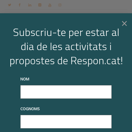
Contacte
Espai membres
Login
CA
×
Subscriu-te per estar al
dia de les activitats i
Togg
Catàleg
propostes de Respon.cat!
Inici
Totes Marketplace 2020
Obra Social St Joan de Déu: Magic Line,
navi
mobilització solidària
truqueu-nos al
+34 93 677 1000
info@respon.cat
NOM
COGNOMS