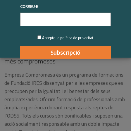
CORREU-E
Accepto la política de privacitat
Fundació IRES: Formació per fer empreses
més compromeses
Empresa Compromesa és un programa de formacions
de Fundació IRES dissenyat per a les empreses que es
preocupen per la igualtat i el benestar dels seus
empleats/ades. Oferim formació de professionals amb
àmplia experiència donant resposta als reptes de
l’ODS5. Tots els cursos són bonificables i suposen una
acció socialment responsable amb un doble impacte