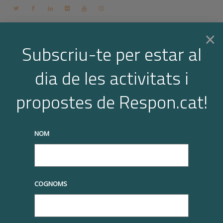
Contacte
Espai membres
Login
CA
×
Subscriu-te per estar al
dia de les activitats i
Togg
Catàleg
propostes de Respon.cat!
Inici
Totes Marketplace 2020
Fundació IRES: Formació per fer empreses
navi
més compromeses
truqueu-nos al
+34 93 677 1000
info@respon.cat
NOM
COGNOMS