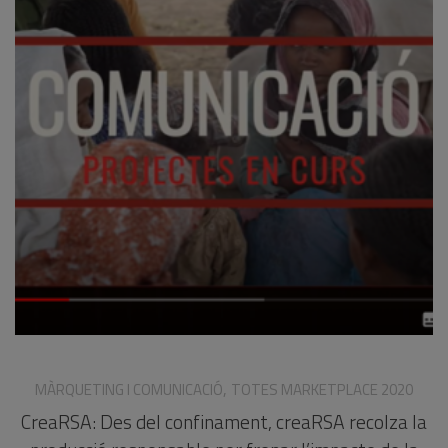
,
MÀRQUETING I COMUNICACIÓ
TOTES MARKETPLACE 2020
CreaRSA: Des del confinament, creaRSA recolza la