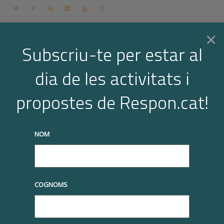
Contacte
Espai membres
Login
CA
×
Subscriu-te per estar al
dia de les activitats i
Togg
Rafel Oncins: trajectòria professional
propostes de Respon.cat!
Home
Òrgan de Govern
Rafel Oncins: trajectòria professional
navi
truqueu-nos al
+34 93 677 1000
info@respon.cat
NOM
COGNOMS