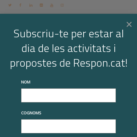
Contacte
Espai membres
Login
CA
×
Subscriu-te per estar al
dia de les activitats i
Togg
Maria Salamero Sansalvadó
propostes de Respon.cat!
Home
Òrgan de Govern
Maria Salamero Sansalvadó
navi
truqueu-nos al
+34 93 677 1000
info@respon.cat
NOM
COGNOMS