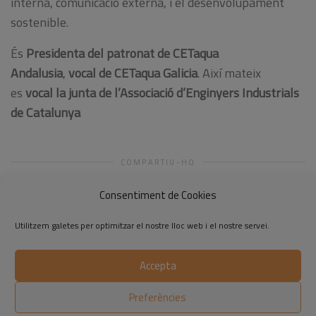
interna, comunicació externa, i el desenvolupament
sostenible.
És
Presidenta del patronat de CETaqua
Andalusia
,
vocal de CETaqua Galicia
. Així mateix
es
vocal la junta de l’Associació d’Enginyers Industrials
de Catalunya
COMPARTIU-HO
Consentiment de Cookies
Utilitzem galetes per optimitzar el nostre lloc web i el nostre servei.
Accepta
©2014-2026 Respon.cat
Preferències