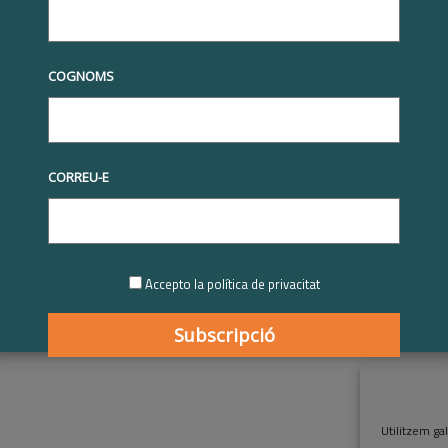
Residència Assistida Santa Rosa a Mollet del Vallès.
Des de 2012 comparteixo les meves reflexions sobre la impo
COGNOMS
l'etapa final de la vida i trencar el tabú de la mort al blog C
Soc coautor del llibre "Cuida't. Quinze vivències personals d
dona veu a històries reals de persones que tenen cura dels
CORREU-E
COMPARTIU-HO
Accepto la política de privacitat
Utilitzem gal