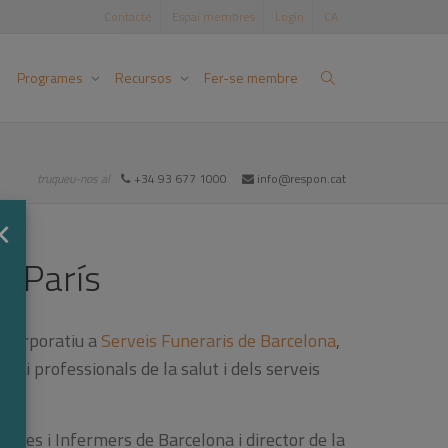
Contacte
Espai membres
Login
CA
Programes
Recursos
Fer-se membre
truqueu-nos al
+34 93 677 1000
info@respon.cat
×
p París
t corporatiu a
Serveis Funeraris de Barcelona
,
 i professionals de la salut i dels serveis
meres i Infermers de Barcelona i director de la