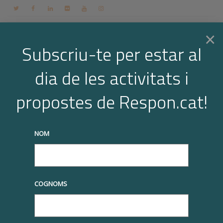
Contacte
Espai membres
Login
CA
×
Subscriu-te per estar al
dia de les activitats i
Togg
Joana Amat
propostes de Respon.cat!
Home
Òrgan de Govern
Joana Amat
navi
truqueu-nos al
+34 93 677 1000
info@respon.cat
NOM
COGNOMS