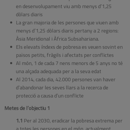
en desenvolupament viu amb menys d’1,25
dòlars diaris
La gran majoria de les persones que viuen amb
menys d’1,25 dòlars diaris pertany a 2 regions:
Àsia Meridional i Àfrica Subsahariana.
Els elevats índexs de pobresa es veuen sovint en
països petits, fràgils i afectats per conflictes
Al món, 1 de cada 7 nens menors de 5 anys no té
una alçada adequada per a la seva edat
Al 2014, cada dia, 42.000 persones van haver
d’abandonar les seves llars a la recerca de
protecció a causa d’un conflicte
Metes de l’objectiu 1
1.1
Per al 2030, eradicar la pobresa extrema per
a totes les persones en el món, actualment