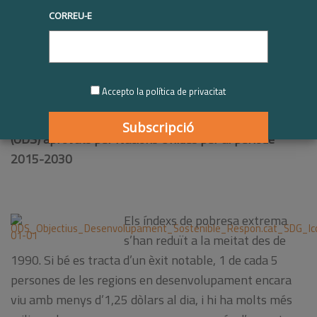
«
Posar fi a la
CORREU-E
pobresa en
totes les
seves formes
a tot el món
»
Accepto la política de privacitat
és el primer
dels 17
Objectius de Desenvolupament Sostenible
(ODS) aprovats per Nacions Unides per al període
2015-2030
Els índexs de pobresa extrema
s’han reduït a la meitat des de
1990. Si bé es tracta d’un èxit notable, 1 de cada 5
persones de les regions en desenvolupament encara
viu amb menys d’1,25 dòlars al dia, i hi ha molts més