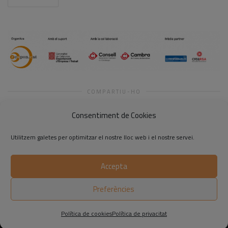
COMPARTIU-HO
Consentiment de Cookies
Utilitzem galetes per optimitzar el nostre lloc web i el nostre servei.
Accepta
©2014-2026 Respon.cat
Preferències
Avís legal
|
Política de privadesa
|
Política de cookies
Política de cookies
Política de privacitat