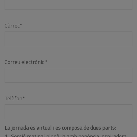
Càrrec*
Correu electrònic *
Telèfon*
La jornada és virtual i es composa de dues parts:
1- Sessió matinal plenària amb ponència inspiradora