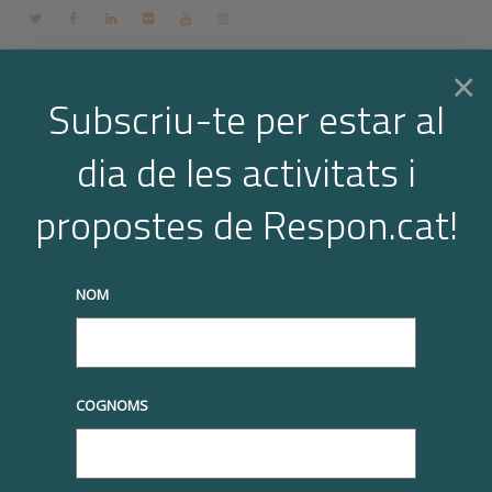
Contacte
Espai membres
Login
CA
×
Subscriu-te per estar al
dia de les activitats i
Togg
Arxiu per la categoria: Altres
propostes de Respon.cat!
Home
Altres
Page 2
navi
truqueu-nos al
+34 93 677 1000
info@respon.cat
NOM
COGNOMS