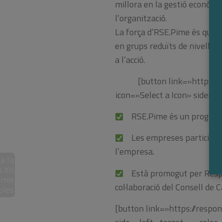
millora en la gestió econòmi
l’organització.
La força d’RSE.Pime és que 
en grups reduïts de nivell di
a l’acció.
[button link=»https:
icon=»Select a Icon» side=
RSE.Pime és un programa p
Les empreses participants 
l’empresa.
a la
s XII
Està promogut per Respon.
emis
col·laboració del Consell de
bles
[button link=»https://respo