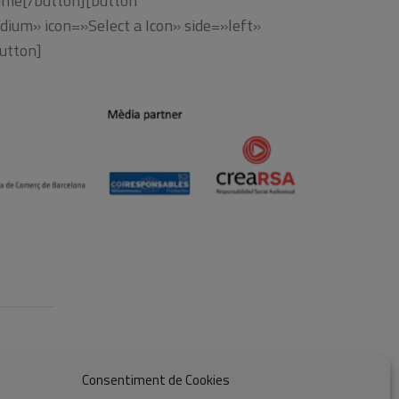
Pime[/button][button
dium» icon=»Select a Icon» side=»left»
button]
Consentiment de Cookies