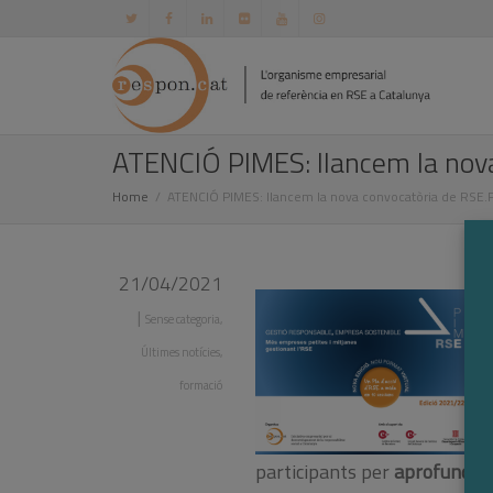
ATENCIÓ PIMES: llancem la nova
Home
ATENCIÓ PIMES: llancem la nova convocatòria de RSE.P
21/04/2021
|
Sense categoria
,
Últimes notícies
,
formació
participants per
aprofundir e