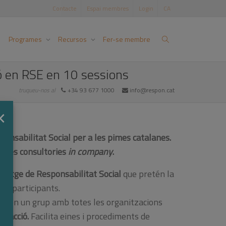
Contacte
Espai membres
Login
CA
Programes
Recursos
Fer-se membre
ó en RSE en 10 sessions
truqueu-nos al
+34 93 677 1000
info@respon.cat
×
onsabilitat Social per a les pimes catalanes.
 dues consultories
in company
.
tatge de Responsabilitat Social
que pretén la
m a participants.
es en un grup amb totes les organitzacions
d’acció.
Facilita eines i procediments de