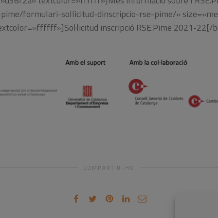
=»d56f2a» textcolor=»ffffff»]Més informació sobre l’RSE.
e-pime/formulari-sollicitud-dinscripcio-rse-pime/» size=»me
xtcolor=»ffffff»]Sol·licitud inscripció RSE.Pime 2021-22[/
COMPARTIU-HO