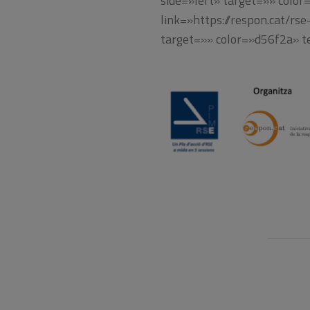
side=»left» target=»» color
link=»https://respon.cat/rs
target=»» color=»d56f2a» te