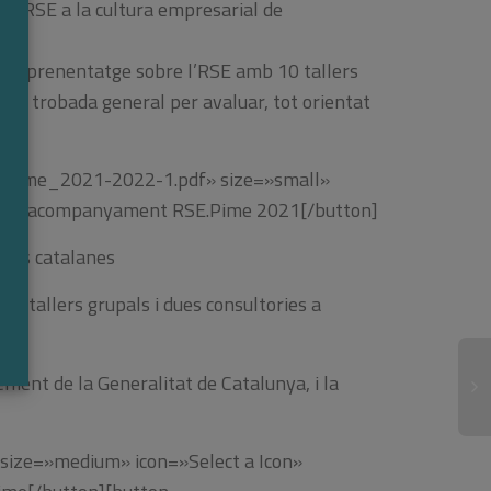
s d’RSE a la cultura empresarial de
 d’aprenentatge sobre l’RSE amb 10 tallers
rera trobada general per avaluar, tot orientat
E.Pime_2021-2022-1.pdf» size=»small»
rama d’acompanyament RSE.Pime 2021[/button]
imes catalanes
0 tallers grupals i dues consultories a
nt de la Generalitat de Catalunya, i la
» size=»medium» icon=»Select a Icon»