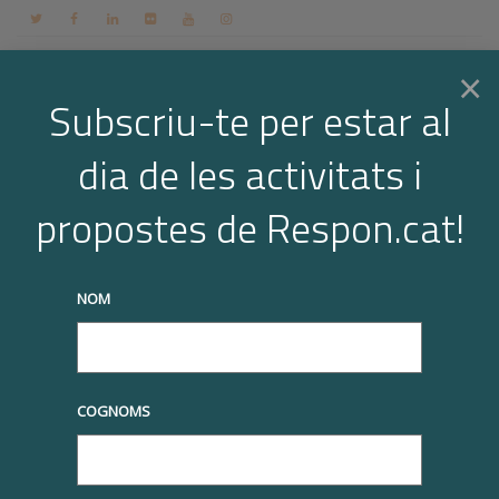
Contacte
Espai membres
Login
CA
×
Subscriu-te per estar al
dia de les activitats i
Togg
Activa
propostes de Respon.cat!
Home
Activa
truqueu-nos al
+34 93 677 1000
info@respon.cat
navi
NOM
COMPARTIU-HO
COGNOMS