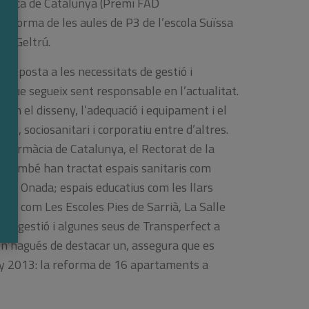
lioteca de Catalunya (Premi FAD
Reforma de les aules de P3 de l’escola Suïssa
la Geltrú.
resposta a les necessitats de gestió i
 que segueix sent responsable en l’actualitat.
t en el disseny, l’adequació i equipament i el
u, sociosanitari i corporatiu entre d’altres.
 Farmàcia de Catalunya, el Rectorat de la
. També han tractat espais sanitaris com
up La Onada; espais educatius com les llars
aria com Les Escoles Pies de Sarrià, La Salle
icrogestió i algunes seus de Transperfect a
si n’hagués de destacar un, assegura que es
ny 2013: la reforma de 16 apartaments a