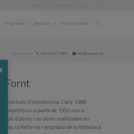
Contacte
Espai membres
Login
CA
Programes
Recursos
Fer-se membre
truqueu-nos al
+34 93 677 1000
info@respon.cat
×
a Fornt
rents estudis d’interiorisme. L’any 1988
a projectista i a partir de 1992 com a
recció d’obres. Les obres realitzades en
omea, la Reforma i ampliació de la Biblioteca