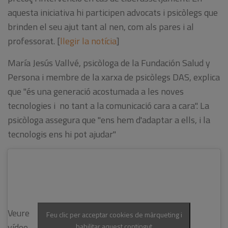
aquesta iniciativa hi participen advocats i psicòlegs que
brinden el seu ajut tant al nen, com als pares i al
professorat. [
llegir la notícia
]
María Jesús Vallvé
, psicòloga de la Fundación Salud y
Persona i membre de la xarxa de psicòlegs DAS, explica
que "és una generació acostumada a les noves
tecnologies i no tant a la comunicació cara a cara". La
psicòloga assegura que "ens hem d'adaptar a ells, i la
tecnologis ens hi pot ajudar"
Veure
Feu clic per acceptar cookies de màrqueting i
vídeo
habilitar aquest contingut