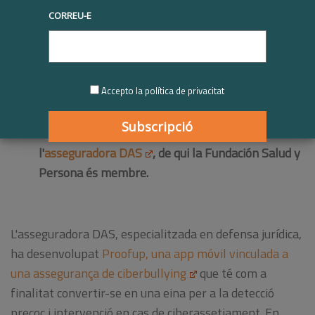
La
Fundación Salud y
CORREU-E
Persona
, membre de Respon.cat, col·labora en
la creació una app per a la detecció del
ciberbullyng que es provarà en l'entorn escolar de
Accepto la política de privacitat
Barcelona.
La idea de desenvolupar una app mòbil sorgeix de
"
Paktamos
", una acció d'RSE promoguda per
l'
asseguradora DAS
, de qui la Fundación Salud y
Persona és membre.
L'asseguradora DAS
, especialitzada en defensa jurídica,
ha desenvolupat
Proofup
, una app móvil vinculada a
una assegurança de ciberbullying
que té com a
finalitat convertir-se en una eina per a la detecció
precoç i intervenció en cas de ciberassetjament. En