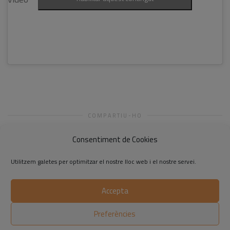
COMPARTIU-HO
Consentiment de Cookies
Utilitzem galetes per optimitzar el nostre lloc web i el nostre servei.
Accepta
©2014-2026 Respon.cat
Preferències