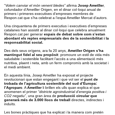
“
Volem canviar el món venent bledes”
afirma
Josep Ametller
,
cofundador d’Ametller Origen, en el dinar col·loqui anual de
primers i primeres executives d’empreses membres de
Respon.cat que s’ha celebrat a l’espai Ametller Mercat d’autors.
Una cinquantena de primers executius i executives d’empreses
catalanes han assistit al dinar col·loqui que celebra anualment
Respon.cat per generar
espais de debat sobre com s’estan
abordant els reptes empresarials des de la sostenibilitat i la
responsabilitat social.
Des dels seus orígens, ara fa 20 anys,
Ametller Origen s’ha
mantingut fidel al seu propòsit
: promoure un estil de vida més
saludable i sostenible facilitant l’accés a una alimentació més
nutritiva, plaent i neta, amb un ferm compromís amb la societat i
el medi ambient.
En aquesta línia, Josep Ametller ha exposat el projecte
revolucionari que estan engegant i que vol ser el
punt de
trobada de l’agricultura sostenible del sud d’Europa:
l’Agroparc
. A
Ametller
li brillen els ulls quan explica el que
anomenen el primer
“districte agroindustrial d’energia positiva i
CO2 negatiu”
, una gran àrea de
producció circular que
generarà més de 3.000 llocs de treball
directes, indirectes i
induïts.
Les bones pràctiques que ha explicat i la manera com pretén