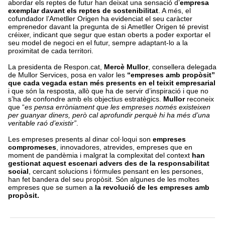
abordar els reptes de futur han deixat una sensació d’
empresa
exemplar davant els reptes de sostenibilitat
. A més, el
cofundador l’Ametller Origen ha evidenciat el seu caràcter
emprenedor davant la pregunta de si Ametller Origen té previst
créixer, indicant que segur que estan oberts a poder exportar el
seu model de negoci en el futur, sempre adaptant-lo a la
proximitat de cada territori.
La presidenta de Respon.cat,
Mercè Mullor
, consellera delegada
de Mullor Services, posa en valor les
“empreses amb propòsit”
que cada vegada estan més presents en el teixit empresarial
i que són la resposta, allò que ha de servir d’inspiració i que no
s’ha de confondre amb els objectius estratègics.
Mullor
reconeix
que “
es pensa erròniament que les empreses només existeixen
per guanyar diners, però cal aprofundir perquè hi ha més d’una
veritable raó d’existir”
.
Les empreses presents al dinar col·loqui son
empreses
compromeses
, innovadores, atrevides, empreses que en
moment de pandèmia i malgrat la complexitat del context
han
gestionat aquest escenari advers des de la responsabilitat
social
, cercant solucions i fórmules pensant en les persones,
han fet bandera del seu propòsit. Són algunes de les moltes
empreses que se sumen a
la revolució de les empreses amb
propòsit.