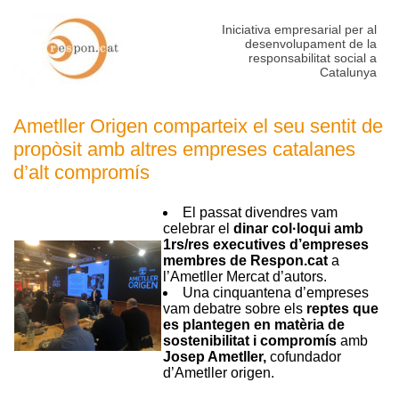
Iniciativa empresarial per al
desenvolupament de la
responsabilitat social a
Catalunya
Ametller Origen comparteix el seu sentit de
propòsit amb altres empreses catalanes
d’alt compromís
El passat divendres vam
celebrar el
dinar col·loqui amb
1rs/res executives d’empreses
membres de Respon.cat
a
l’Ametller Mercat d’autors.
Una cinquantena d’empreses
vam debatre sobre els
reptes que
es plantegen en matèria de
sostenibilitat i compromís
amb
Josep Ametller,
cofundador
d’Ametller origen.