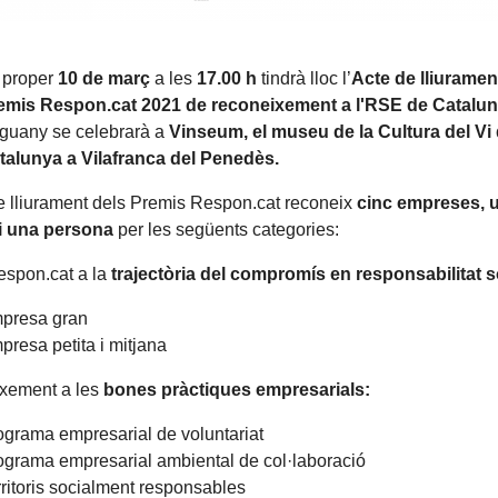
 proper
10 de març
a les
17.00 h
tindrà lloc l’
Acte de lliuramen
emis Respon.cat 2021 de reconeixement a l'RSE de Catalun
guany se celebrarà a
Vinseum, el museu de la Cultura del Vi
talunya a Vilafranca del Penedès.
e lliurament dels Premis Respon.cat reconeix
cinc
empreses, 
i i una persona
per les següents categories:
espon.cat a la
trajectòria del compromís en responsabilitat s
presa gran
presa petita i mitjana
xement a les
bones pràctiques empresarials:
ograma empresarial de voluntariat
ograma empresarial ambiental de col·laboració
rritoris socialment responsables