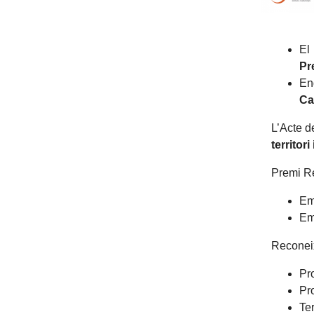
El
Pr
En
Ca
L’Acte d
territor
Premi R
Em
Em
Reconei
Pr
Pr
Te