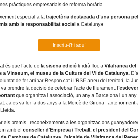
nes pràctiques empresarials de reforma horària
xement especial a la
trajectòria destacada d’una persona pe
ís amb la responsabilitat social
a Catalunya
Inscriu-t'hi aquí
at és que l'acte de
la sisena edició
tindrà lloc a
Vilafranca del
 a Vinseum, el museu de la Cultura del Vi de
Catalunya.
D’
luntat de fer arribar Respon.cat i l’RSE arreu del territori, la Ju
a va prendre la decisió de celebrar l'acte de lliurament,
l’esdeve
ortant
que organitza l’associació, un any a Barcelona i un any
utat. Ja es va fer fa dos anys a la Mercè de Girona i anteriorment 
 Lleida.
rar els premis i reconeixements a les organitzacions guanyadore
em amb el
conseller d'Empresa i Treball, el president del Co
 de Cambres de Catalunya, l'alcalde de Vilafranca del Pened