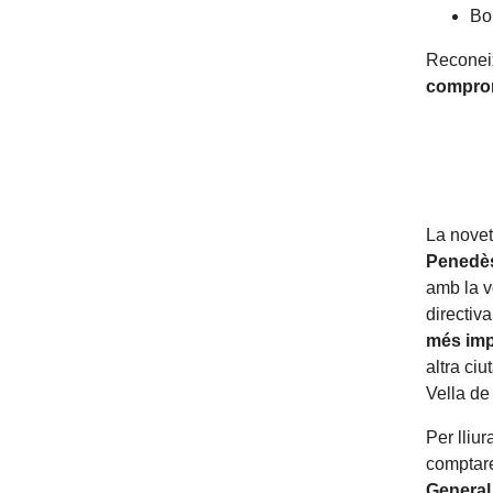
Bo
Reconei
comprom
La novet
Penedès
amb la vo
directiv
més imp
altra ci
Vella de
Per lliu
comptar
General