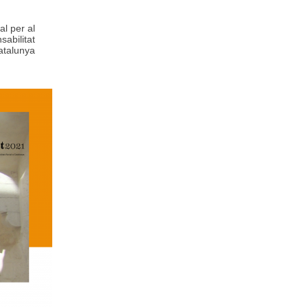
al per al
abilitat
atalunya