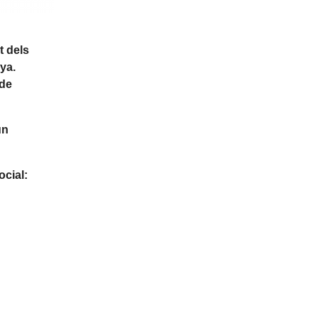
t dels
ya.
 de
un
ocial: