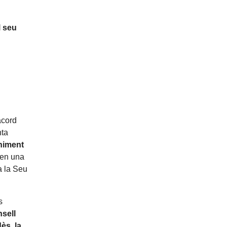
l seu
acord
nta
niment
 en una
a la Seu
s
nsell
ès, la