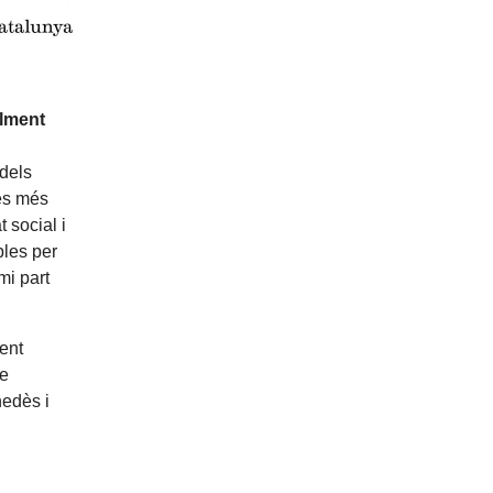
alment
 dels
tes més
 social i
bles per
mi part
ent
de
nedès i