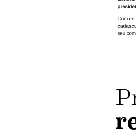
preside
Com en 
cadascu
seu comp