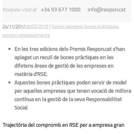
truqueu-nos al
+34 93 677 1000
info@respon.cat
|
24/11/2017
26/03/2019
Sense categoria
,
bones pràctiques
,
premis i reconeixements
En les tres edicions dels Premis Respon.cat s'han
aplegat un recull de bones pràctiques en les
difetens àrees de gestió de les empreses en
matèria d'RSE.
Aquestes bones pràctiques poden servir de model
per aquelles empreses que tenen vocació de millora
contínua en la gestió de la seva Responsabilitat
Social
.
Trajectòria del compromís en RSE per a empresa gran