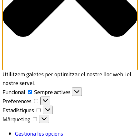
Utilitzem galetes per optimitzar el nostre lloc web i el
nostre servei.
Funcional
Funcional
Sempre actives
Preferences
Preferences
Estadístiques
Estadístiques
Màrqueting
Màrqueting
Gestiona les opcions