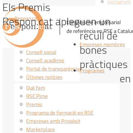
Instagram
Els Premis
Respon.cat apleguen un
Respon.cat
recull de
Qui som
Òrgan de govern
Empreses membres
bones
Consell social
pràctiques
Consell acadèmic
Portal de transparència
Programes
en
Últimes notícies
Què fem
RSE.Pime
Premis
Programa de formació en RSE
Empreses amb Propòsit
Marketplace