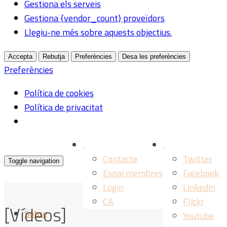
Gestiona els serveis
Gestiona {vendor_count} proveïdors
Llegiu-ne més sobre aquests objectius.
Accepta
Rebutja
Preferències
Desa les preferències
Preferències
Política de cookies
Política de privacitat
Contacte
Twitter
Toggle navigation
Espai membres
Facebook
Login
Linkedin
CA
Flickr
[Vídeos]
Sobre
Youtube