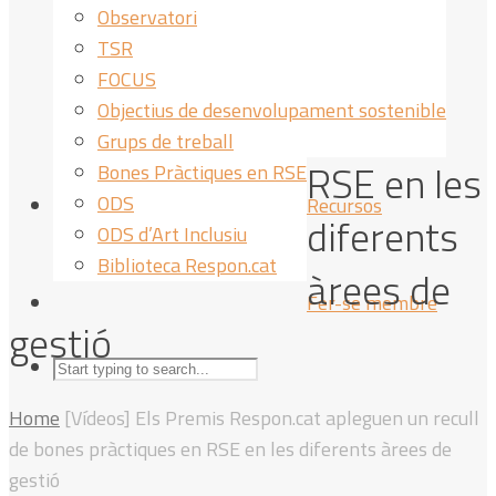
Observatori
TSR
FOCUS
Objectius de desenvolupament sostenible
Grups de treball
RSE en les
Bones Pràctiques en RSE
ODS
Recursos
diferents
ODS d’Art Inclusiu
Biblioteca Respon.cat
àrees de
Fer-se membre
gestió
Home
[Vídeos] Els Premis Respon.cat apleguen un recull
de bones pràctiques en RSE en les diferents àrees de
gestió