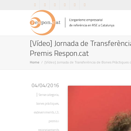
[Vídeo] Jornada de Transferènci
Premis Respon.cat
Home
[Vídeo] Jornada de Transferència de Bones Pràctiques 
04/04/2016
|
Sense categoria
,
bones pràctiques
,
esdeveniments
,
L3
,
premis i
reconeixements