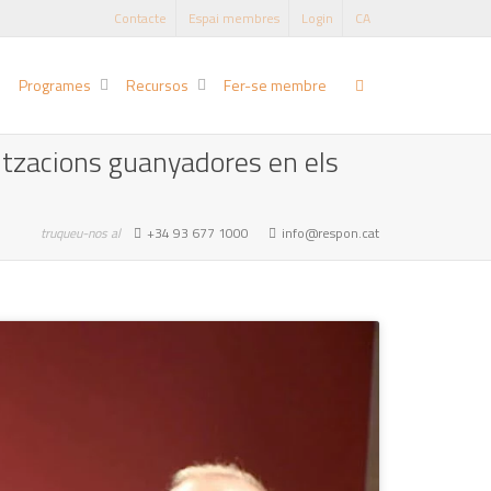
Contacte
Espai membres
Login
CA
Programes
Recursos
Fer-se membre
itzacions guanyadores en els
truqueu-nos al
+34 93 677 1000
info@respon.cat