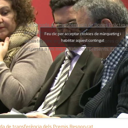
La Jornada de Transferència de Bones Pràctiqu
en els Premis Respon.cat ha estat una oportunit
Feu clic per acceptar cookies de màrqueting i
aquestes cinc organitzacions guanyadores que h
habilitar aquest contingut
resposta a les inquietuds dels presents. Entrade
ada de transferència dels Premis Respon.cat